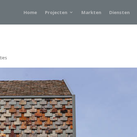
Home
Projecten
Markten
Diensten
ties