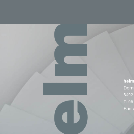
hel
Domm
5492
T: 06
E: in