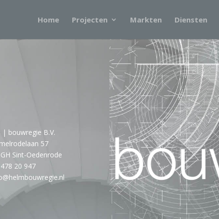
Home
Projecten
Markten
Diensten
m
| bouwregie B.V.
elrodelaan 57
 GH Sint-Oedenrode
 478 20 947
fo@helmbouwregie.nl